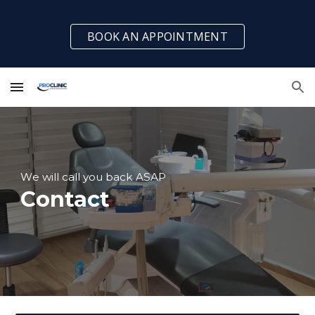
Skip to main content
Skip to navigation
BOOK AN APPOINTMENT
W
e will call you back ASAP
C
o
ntact